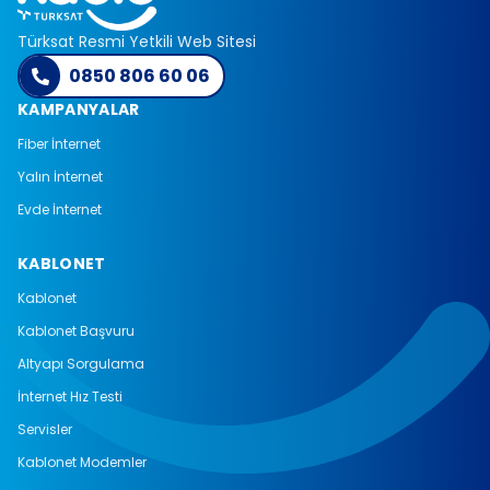
daha net ve dış etkenlerden etkilenmeyen bir
görüşme deneyimi sağlar.
Türksat Resmi Yetkili Web Sitesi
0850 806 60 06
Avantajlı Tarife ve Paket Seçenekleri
KAMPANYALAR
İhtiyaçlara göre şekillendirilen uygun fiyatlı tarifelerle
hem yurtiçi hem yurtdışı aramalar yapılabilir. KabloSes
Fiber İnternet
kullanıcıları arasında ekonomik görüşme imkânı, sabit
Yalın İnternet
ücret avantajı ve esnek paket seçenekleri sunulur.
Evde İnternet
Kesintisiz ve Net Ses Kalitesi
Fiber tabanlı altyapı sayesinde görüşmelerde parazit,
KABLONET
gecikme veya kesinti yaşanmaz. Her çağrıda kristal
Kablonet
netliğinde ses kalitesi elde edilir ve iletişim sürekliliği en
Kablonet Başvuru
üst seviyede korunur.
Altyapı Sorgulama
Neden KabloSes?
İnternet Hız Testi
Ekonomik Sabit Ücretler:
Uygun aylık maliyetle
Servisler
yüksek kalite.
Kablonet Modemler
Geniş Erişim:
Türkiye genelinde güçlü altyapı ağı.