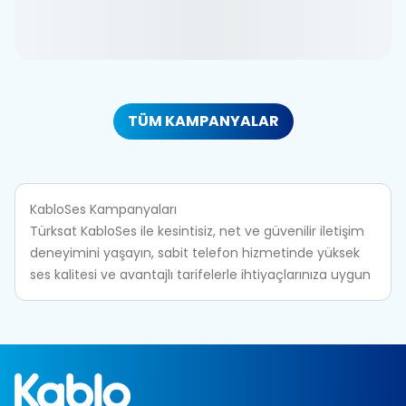
TÜM KAMPANYALAR
KabloSes Kampanyaları
Türksat KabloSes ile kesintisiz, net ve güvenilir iletişim
deneyimini yaşayın, sabit telefon hizmetinde yüksek
ses kalitesi ve avantajlı tarifelerle ihtiyaçlarınıza uygun
çözüme hızlıca ulaşın.
KabloSes Nedir?
KabloSes, sabit telefon hizmetini Türksat’ın güçlü fiber
altyapısı üzerinden sunan modern bir iletişim
çözümüdür. Geleneksel hatlara kıyasla daha kararlı,